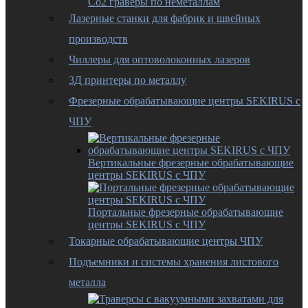
Co2 граверы по неметаллам
Лазерные станки для фабрик и швейных
производств
Чиллеры для оптоволоконных лазеров
3Д принтеры по металлу
Фрезерные обрабатывающие центры SEKIRUS с
ЧПУ
Вертикальные фрезерные обрабатывающие
центры SEKIRUS с ЧПУ
Портальные фрезерные обрабатывающие
центры SEKIRUS с ЧПУ
Токарные обрабатывающие центры ЧПУ
Подъемники и системы хранения листового
металла