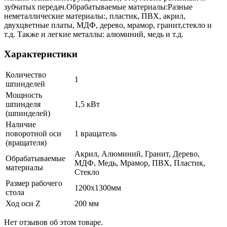
зубчатых передач.Обрабатываемые материалы:Разные
неметаллические материалы:, пластик, ПВХ, акрил,
двухцветные платы, МДФ, дерево, мрамор, гранит,стекло и
т.д. Также и легкие металлы: алюминий, медь и т.д.
Характеристики
Количество
1
шпинделей
Мощность
шпинделя
1,5 кВт
(шпинделей)
Наличие
поворотной оси
1 вращатель
(вращателя)
Акрил, Алюминий, Гранит, Дерево,
Обрабатываемые
МДФ, Медь, Мрамор, ПВХ, Пластик,
материалы
Стекло
Размер рабочего
1200х1300мм
стола
Ход оси Z
200 мм
Нет отзывов об этом товаре.